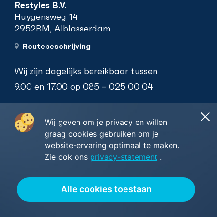
Restyles B.V.
Huygensweg 14
2952BM, Alblasserdam
Routebeschrijving
Wij zijn dagelijks bereikbaar tussen
9.00 en 17.00 op
085 – 025 00 04
Mailen kan natuurlijk 24/7 naar
Wij geven om je privacy en willen
info@restyles.nl
graag cookies gebruiken om je
website-ervaring optimaal te maken.
Zie ook ons
privacy-statement
.
Blijf op de hoogte
Alle cookies toestaan
Meld je aan voor de nieuwsbrief