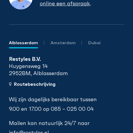
online een afspraak
.
Alblasserdam
Amsterdam
Dubai
Restyles B.V.
Huygensweg 14
2952BM, Alblasserdam
Routebeschrijving
Wij zijn dagelijks bereikbaar tussen
9.00 en 17.00 op
085 – 025 00 04
Mailen kan natuurlijk 24/7 naar
info@restyles.nl