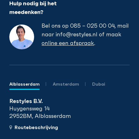
Hulp nodig bij het
meedenken?
Bel ons op
085 – 025 00 04
, mail
naar
info@restyles.nl
of maak
online een afspraak
.
Alblasserdam
Amsterdam
Dubai
Restyles B.V.
Huygensweg 14
2952BM, Alblasserdam
Routebeschrijving