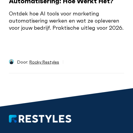
Automatisering: Hoe Werkt Het?
t
Ho
Ontdek hoe AI tools voor marketing
be
automatisering werken en wat ze opleveren
,
voor jouw bedrijf. Praktische uitleg voor 2026.
Ont
het
bed
6.
pra
van
Door:
Rocky Restyles
|