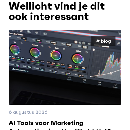
Wellicht vind je dit
ook interessant
# blog
6 augustus 2026
AI Tools voor Marketing
5 a