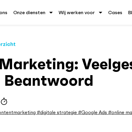
ons
Onze diensten
Wij werken voor
Cases
B
rzicht
 Marketing: Veelge
n Beantwoord
ontentmarketing
#digitale strategie
#Google Ads
#online m