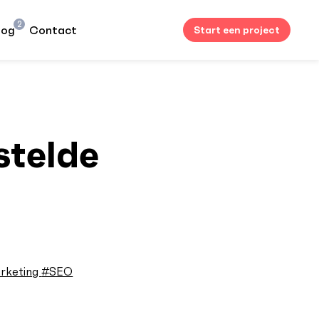
2
log
Contact
Start een project
stelde
arketing
#SEO