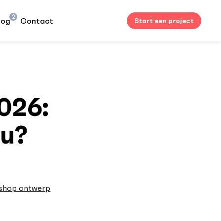
2
log
Contact
Start een project
026:
ou?
shop ontwerp