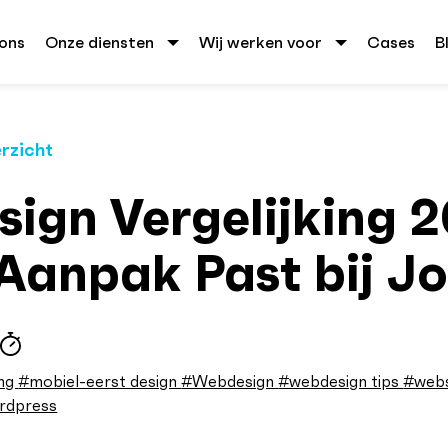
ons
Onze diensten
Wij werken voor
Cases
B
rzicht
ign Vergelijking 2
Aanpak Past bij J
ing
#mobiel-eerst design
#Webdesign
#webdesign tips
#web
rdpress