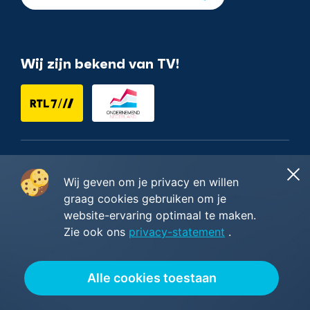
Wij zijn bekend van TV!
Nederlands
Wij geven om je privacy en willen
graag cookies gebruiken om je
website-ervaring optimaal te maken.
Copyright ©2014 - 2026
Restyles B.V.
Zie ook ons
privacy-statement
.
Algemene voorwaarden
—
Privacy & cookie policy
—
Wij worden beoordeeld met
5/5
sterren gebaseerd op
Alle cookies toestaan
23
Google reviews
.