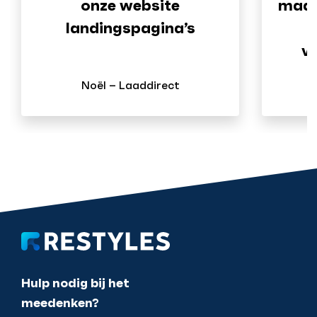
onze website
maar
landingspagina’s
ve
Noël – Laaddirect
H
Hulp nodig bij het
meedenken?