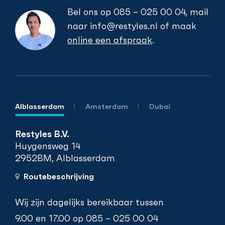
Bel ons op
085 – 025 00 04
, mail
naar
info@restyles.nl
of maak
online een afspraak
.
Alblasserdam
Amsterdam
Dubai
Restyles B.V.
Huygensweg 14
2952BM, Alblasserdam
Routebeschrijving
Wij zijn dagelijks bereikbaar tussen
9.00 en 17.00 op
085 – 025 00 04