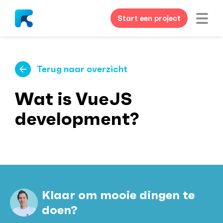
Start een project
Terug naar overzicht
Wat is VueJS
development?
Klaar om mooie dingen te
doen?