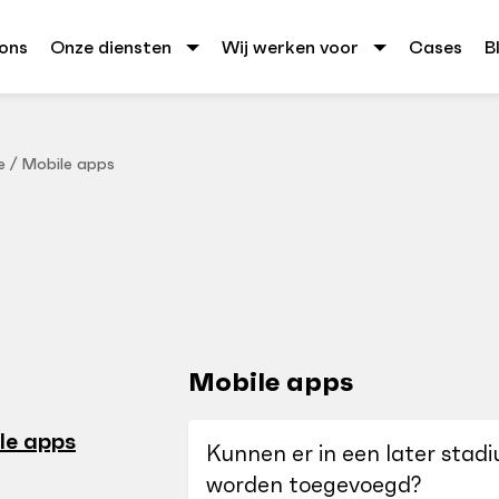
ons
Onze diensten
Wij werken voor
Cases
B
e
/
Mobile apps
Mobile apps
le apps
Kunnen er in een later stad
worden toegevoegd?