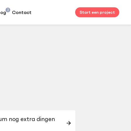
2
log
Contact
Start een project
ium nog extra dingen