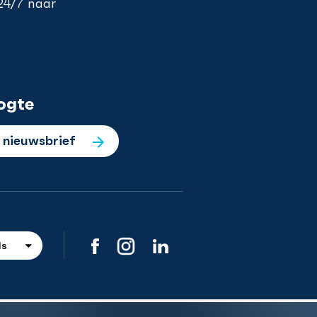
 24/7 naar
ogte
e nieuwsbrief
ds