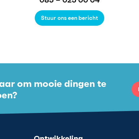
085 – 025 00 04
Stuur ons een bericht
aar om mooie dingen te
oen?
Ontwikkeling