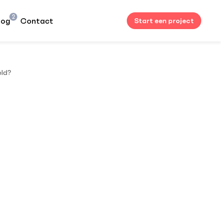
2
log
Contact
Start een project
eld?