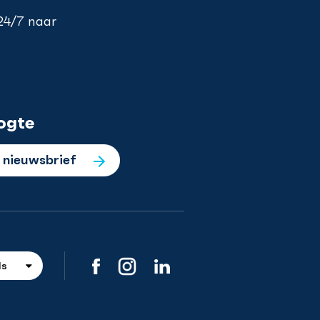
 24/7 naar
ogte
e nieuwsbrief
ds