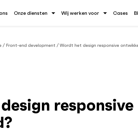
ons
Onze diensten
Wij werken voor
Cases
B
e
/
Front-end development
/
Wordt het design responsive ontwikk
design responsive
d?