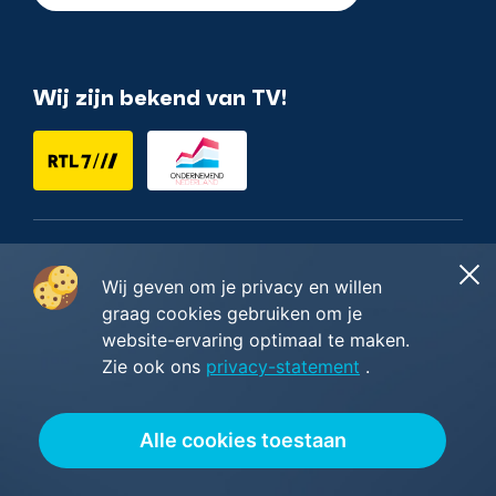
Wij zijn bekend van TV!
Nederlands
Wij geven om je privacy en willen
graag cookies gebruiken om je
website-ervaring optimaal te maken.
Zie ook ons
privacy-statement
.
Copyright ©2014 - 2026
Restyles B.V.
Algemene voorwaarden
—
Privacy & cookie policy
—
Wij worden beoordeeld met
5/5
sterren gebaseerd op
Alle cookies toestaan
23
Google reviews
.