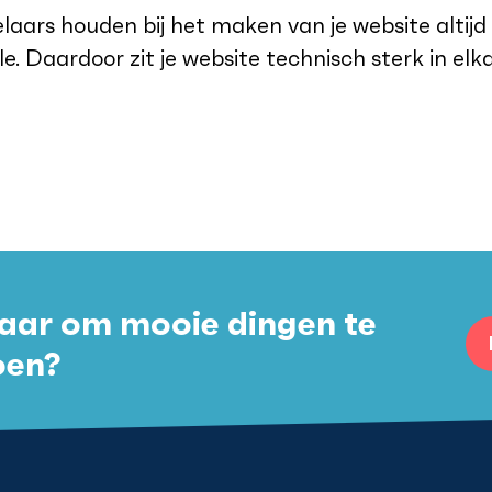
aars houden bij het maken van je website altijd
. Daardoor zit je website technisch sterk in elk
aar om mooie dingen te
oen?