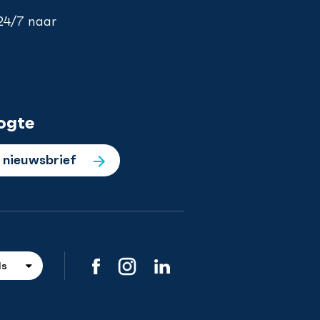
 24/7 naar
ogte
e nieuwsbrief
ds