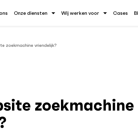
ons
Onze diensten
Wij werken voor
Cases
B
ite zoekmachine vriendelijk?
bsite zoekmachine
?