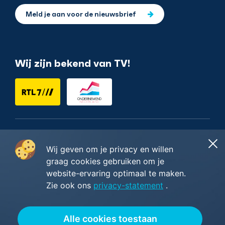
Meld je aan voor de nieuwsbrief
Wij zijn bekend van TV!
Nederlands
Wij geven om je privacy en willen
graag cookies gebruiken om je
website-ervaring optimaal te maken.
Copyright ©2014 - 2026
Restyles B.V.
Zie ook ons
privacy-statement
.
Algemene voorwaarden
—
Privacy & cookie policy
—
Wij worden beoordeeld met
5/5
sterren gebaseerd op
Alle cookies toestaan