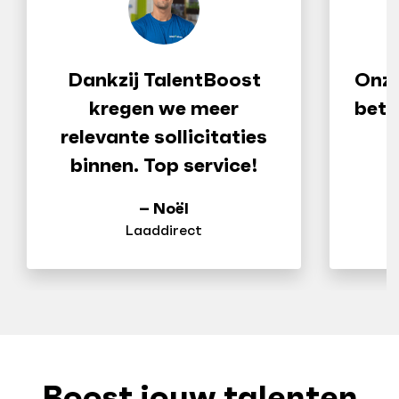
Dankzij TalentBoost
Onze
kregen we meer
bete
relevante sollicitaties
j
binnen. Top service!
– Noël
Laaddirect
Boost jouw talenten