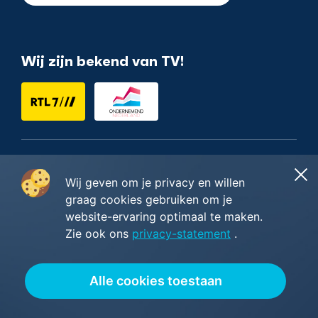
Wij zijn bekend van TV!
Nederlands
Wij geven om je privacy en willen
graag cookies gebruiken om je
website-ervaring optimaal te maken.
Zie ook ons
privacy-statement
.
Copyright ©2014 - 2026
Restyles B.V.
Algemene voorwaarden
—
Privacy & cookie policy
—
Wij worden beoordeeld met
5/5
sterren gebaseerd op
Alle cookies toestaan
23
Google reviews
.