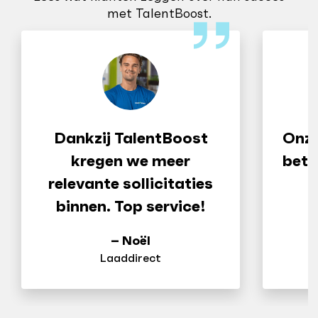
met TalentBoost.
Dankzij TalentBoost
Onze
kregen we meer
bete
relevante sollicitaties
j
binnen. Top service!
– Noël
Laaddirect